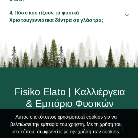
4. Πόσο κοστίζουν τα φυσικά
Χριστουγεννιάτικα δέντρα σε γλάστρα;
Fisiko Elato | Καλλιέργεια
& Εμπόριο Φυσικών
Ελάτων Χαλκιδική -
Αυτός ο ιστότοπος χρησιμοποιεί cookies για να
Φυσικά Έλατα Χαλκιδική
βελτιώσει την εμπειρία του χρήστη. Με τη χρήση του
ιστοτόπου, συμφωνείτε με την χρήση των cookies.