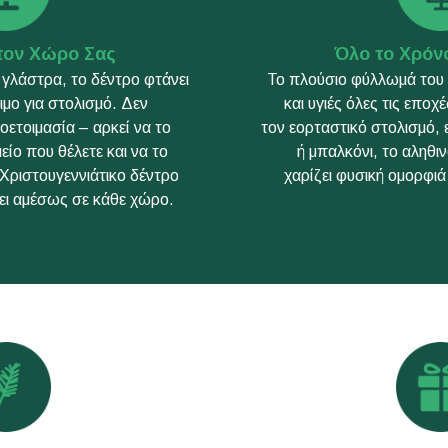
 τον Χώρο Σας
Όλο το Χρόν
γλάστρα, το δέντρο φτάνει
Το πλούσιο φύλλωμά του
μο για στολισμό. Δεν
και υγιές όλες τις εποχ
ροετοιμασία – αρκεί να το
τον εορταστικό στολισμό, 
ίο που θέλετε και να το
ή μπαλκόνι, το αληθι
Χριστουγεννιάτικο δέντρο
χαρίζει φυσική ομορφι
ζει αμέσως σε κάθε χώρο.