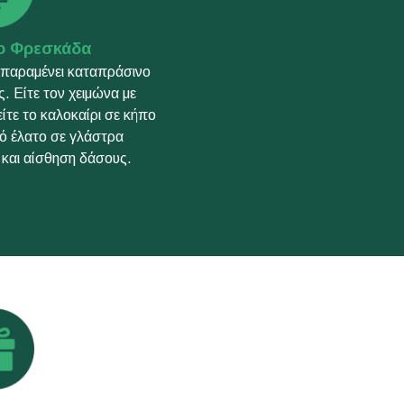
ο Φρεσκάδα
 παραμένει καταπράσινο
ές. Είτε τον χειμώνα με
είτε το καλοκαίρι σε κήπο
νό έλατο σε γλάστρα
ά και αίσθηση δάσους.