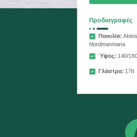
Προδιαγραφές
Ποικιλία:
Abies
Νordmanniana
Ύψος:
140/180
Γλάστρα:
17lt