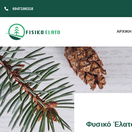
6947186318
ΑΡΧΙΚΗ
Φυσικό Έλατ