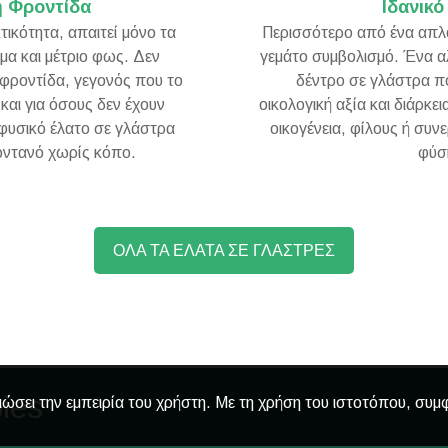
η Φροντίδα
Ιδανικ
τικότητα, απαιτεί μόνο τα
Περισσότερο από ένα απλό
σμα και μέτριο φως. Δεν
γεμάτο συμβολισμό. Ένα α
η φροντίδα, γεγονός που το
δέντρο σε γλάστρα π
 και για όσους δεν έχουν
οικολογική αξία και διάρκει
 φυσικό έλατο σε γλάστρα
οικογένεια, φίλους ή συ
ζωντανό χωρίς κόπο.
φύσ
ΟΛΑ ΤΑ ΕΛΑΤΑ ΣΕ ΓΛΑΣΤΡΕΣ
ies
ιώσει την εμπειρία του χρήστη. Με τη χρήση του ιστοτόπου, συμ