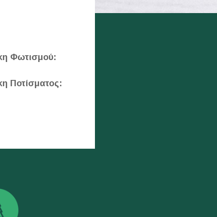
κη Φωτισμού:
κη Ποτίσματος: