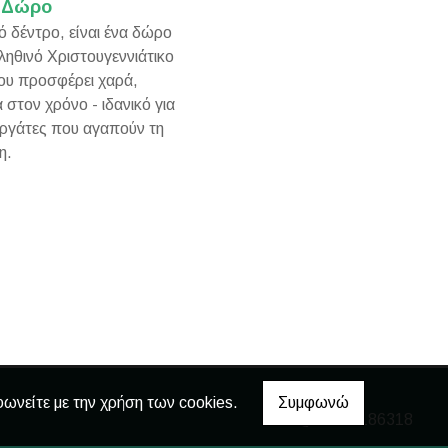
ό Δώρο
 δέντρο, είναι ένα δώρο
ληθινό Χριστουγεννιάτικο
ου προσφέρει χαρά,
α στον χρόνο - ιδανικό για
νεργάτες που αγαπούν τη
η.
φωνείτε με την χρήση των cookies.
Συμφωνώ
6947186318